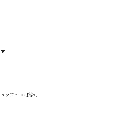
▼▼
プ～ in 藤沢』