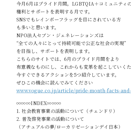
今月6月はプライド月間。LGBTQIA＋コミュニティ
権利とサポートを表明する月です。
SNSでもレインボーフラッグを目にされている方
も多いと思います。
NPO法人セブン・ジェネレーションズは
“全ての人々にとって持続可能で公正な社会の実現”
を目指し、サポートを表明します。
こちらのサイトでは、6月のプライド月間をより
有意義なものにし、これからも変革を起こしていく
今すぐできるアクションを5つ紹介しています。
ぜひこの機会に読んでみてください
www.vogue.co.jp/article/pride-month-facts-and
∞∞∞INDEX∞∞∞
1. 社会教育事業の活動について（チェンドリ）
2. 普及啓発事業の活動について
（アチュアルの夢/ローカリゼーションデイ日本）