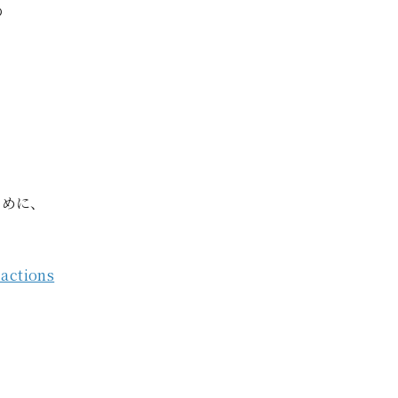
の
ために、
-actions