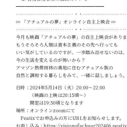
━━━━━━━━━━━━━━━━━━━
…………………‥‥‥‥‥・・…………………‥‥
∞ 「アチュアルの夢」オンライン自主上映会 ∞
…………………‥‥‥‥‥・・…………………‥‥
今月も映画「アチュアルの夢」の自主上映会があり
もうそろそろ人類は資本主義のその先へ行っても
いい気がしているのですが、一歩踏み出せないのは
今の生活を変えるのが怖いから？
アマゾン熱帯雨林の奥地に住むアチュアル族の
自然と調和する暮らしをみて、一緒に話しましょう
日時：2024年5月14日（火）20:00～22:00
（映画の上映は20:15頃～）
開室は19:50頃となります
場所：オンラインzoomにて
Peatixでお申込みの方にURLをお知らせします。
お申し込み：https://visionofachuar202406.peatix