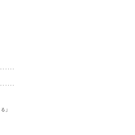
‥‥‥
‥‥‥
する」
る
た