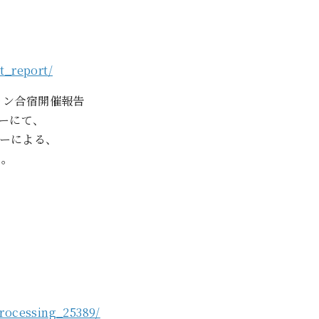
t_report/
ョン合宿開催報告
ターにて、
ーによる、
た。
processing_25389/