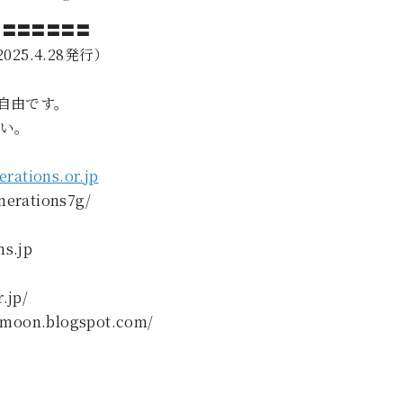
〓〓〓〓〓〓〓
5.4.28発行）
自由です。
い。
ations.or.jp
nerations7g/
ns.jp
.jp/
n.blogspot.com/