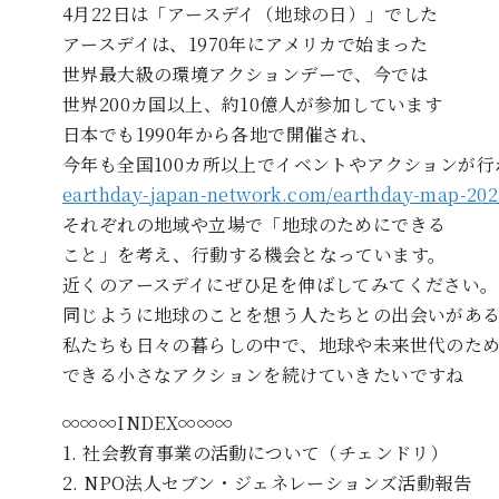
4月22日は「アースデイ（地球の日）」でした
アースデイは、1970年にアメリカで始まった
世界最大級の環境アクションデーで、今では
世界200カ国以上、約10億人が参加しています
日本でも1990年から各地で開催され、
今年も全国100カ所以上でイベントやアクションが行
earthday-japan-network.com/earthday-map-202
それぞれの地域や立場で「地球のためにできる
こと」を考え、行動する機会となっています。
近くのアースデイにぜひ足を伸ばしてみてください。
同じように地球のことを想う人たちとの出会いがあ
私たちも日々の暮らしの中で、地球や未来世代のた
できる小さなアクションを続けていきたいですね
∞∞∞INDEX∞∞∞
1. 社会教育事業の活動について（チェンドリ）
2. NPO法人セブン・ジェネレーションズ活動報告