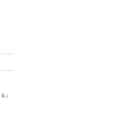
‥‥‥
‥‥‥
する」
る
た