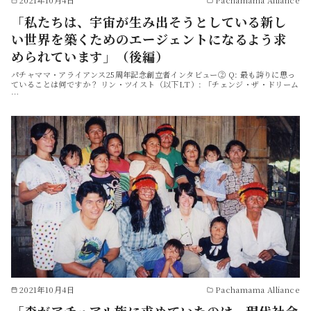
「私たちは、宇宙が生み出そうとしている新し
い世界を築くためのエージェントになるよう求
められています」（後編）
パチャママ・アライアンス25周年記念創立者インタビュー② Q: 最も誇りに思っ
ていることは何ですか？ リン・ツイスト（以下LT）: 「チェンジ・ザ・ドリーム
…
2021年10月4日
Pachamama Alliance
「森がアチュアル族に求めていたのは、現代社会