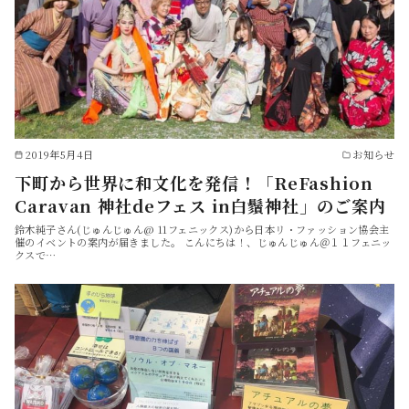
2019年5月4日
お知らせ
下町から世界に和文化を発信！「ReFashion
Caravan 神社deフェス in白鬚神社」のご案内
鈴木純子さん(じゅんじゅん@ 11フェニックス)から日本リ・ファッション協会主
催のイベントの案内が届きました。 こんにちは！、じゅんじゅん＠１１フェニッ
クスで…