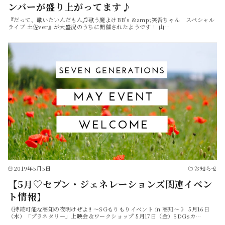
ンバーが盛り上がってます♪
『だって、歌いたいんだもん♫歌う魔よけBB's &amp;笑吾ちゃん スペシャル
ライブ 土佐ver』が大盛況のうちに開催されたようです！ 山…
2019年5月5日
お知らせ
【5月♡セブン・ジェネレーションズ関連イベン
ト情報】
《持続可能な高知の夜明けぜよ!! ～SGもりもりイベント in 高知～ 》 5月16日
（木）「プラネタリー」上映会＆ワークショップ 5月17日（金）SDGsカ…