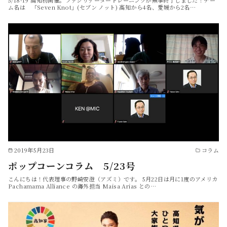
5/18-19 高知初開催。ファシリテータートレーニングが無事終了しました！チー
ム名は 「Seven Knot」(セブン ノット) 高知から4名、愛媛から2名…
2019年5月23日
コラム
ポップコーンコラム 5/23号
こんにちは！代表理事の野崎安澄（アズミ）です。 5月22日は月に1度のアメリカ
Pachamama Alliance の海外担当 Maisa Arias との…