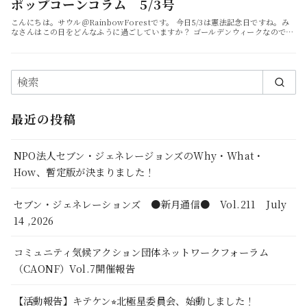
ポップコーンコラム 5/3号
こんにちは。サウル＠RainbowForestです。 今日5/3は憲法記念日ですね。み
なさんはこの日をどんなふうに過ごしていますか？ ゴールデンウィークなので…
最近の投稿
NPO法人セブン・ジェネレージョンズのWhy・What・
How、暫定版が決まりました！
セブン・ジェネレーションズ ●新月通信● Vol.211 July
14 ,2026
コミュニティ気候アクション団体ネットワークフォーラム
（CAONF）Vol.7開催報告
【活動報告】キテケン⭐︎北極星委員会、始動しました！