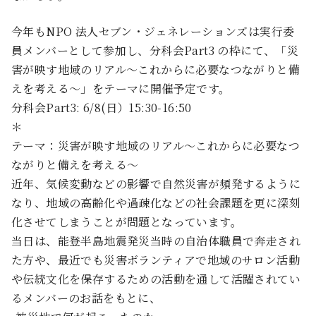
今年もNPO 法人セブン・ジェネレーションズは実行委
員メンバーとして参加し、分科会Part3 の枠にて、「災
害が映す地域のリアル～これからに必要なつながりと備
えを考える～」をテーマに開催予定です。
分科会Part3: 6/8(日）15:30-16:50
＊
テーマ：災害が映す地域のリアル～これからに必要なつ
ながりと備えを考える～
近年、気候変動などの影響で自然災害が頻発するように
なり、地域の高齢化や過疎化などの社会課題を更に深刻
化させてしまうことが問題となっています。
当日は、能登半島地震発災当時の自治体職員で奔走され
た方や、最近でも災害ボランティアで地域のサロン活動
や伝統文化を保存するための活動を通して活躍されてい
るメンバーのお話をもとに、