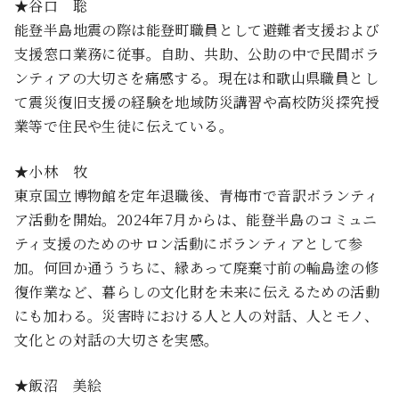
★谷口 聡
能登半島地震の際は能登町職員として避難者支援および
支援窓口業務に従事。自助、共助、公助の中で民間ボラ
ンティアの大切さを痛感する。現在は和歌山県職員とし
て震災復旧支援の経験を地域防災講習や高校防災探究授
業等で住民や生徒に伝えている。
★小林 牧
東京国立博物館を定年退職後、青梅市で音訳ボランティ
ア活動を開始。2024年7月からは、能登半島のコミュニ
ティ支援のためのサロン活動にボランティアとして参
加。何回か通ううちに、縁あって廃棄寸前の輪島塗の修
復作業など、暮らしの文化財を未来に伝えるための活動
にも加わる。災害時における人と人の対話、人とモノ、
文化との対話の大切さを実感。
★飯沼 美絵